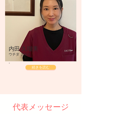
​内田 久瑠美
ウチダ クルミ
。
続きを読む
代表メッセージ