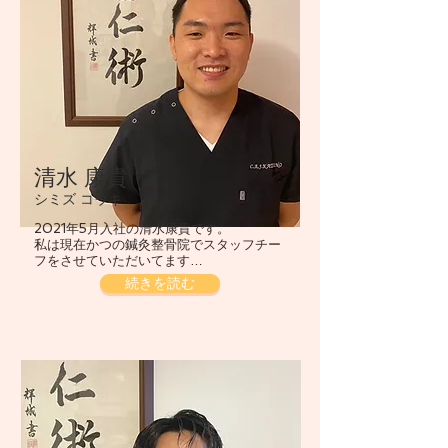
​清水 康貴
シミズ コウキ
2021年5月入社の清水康貴です。
私は現在かつの鍼灸整骨院でスタッフチー
フをさせていただいてます…
続きを読む