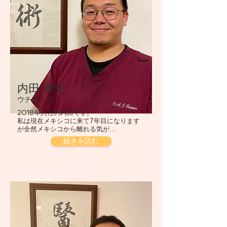
内田 博史
ウチダ ヒロシ
2018年入社の内田です。
私は現在メキシコに来て7年目になります
が全然メキシコから離れる気が…
続きを読む