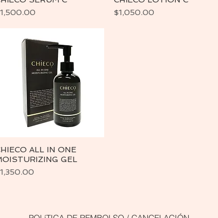
recio
Precio
1,500.00
$1,050.00
HIECO ALL IN ONE
Vista rápida
MOISTURIZING GEL
recio
1,350.00
POLíTICA DE REMBOLSO / CANCELACIÓN