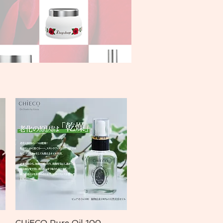
CHiECO Pure Oil 100
Vista rápida