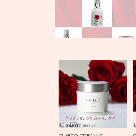
CHiECO CREAM C
Vista rápida