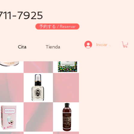
711-7925
予約する / Reservar
Iniciar sesión
Cita
Tienda