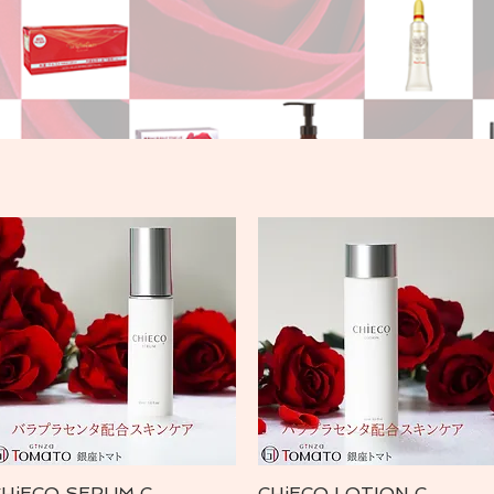
CHiECO SERUM C
CHiECO LOTION C
Vista rápida
Vista rápida