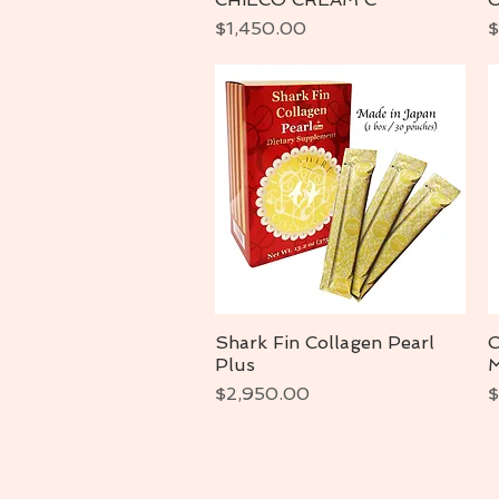
Precio
P
$1,450.00
$
Shark Fin Collagen Pearl
C
Vista rápida
Plus
Precio
P
$2,950.00
$